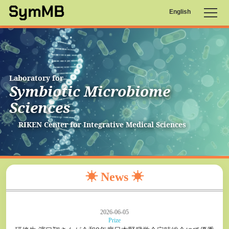
English
Laboratory for
Symbiotic Microbiome
Sciences
RIKEN Center for Integrative Medical Sciences
☀︎
News
☀︎
2026-06-05
Prize