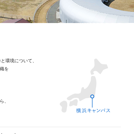
命と環境について、
織を
ら、