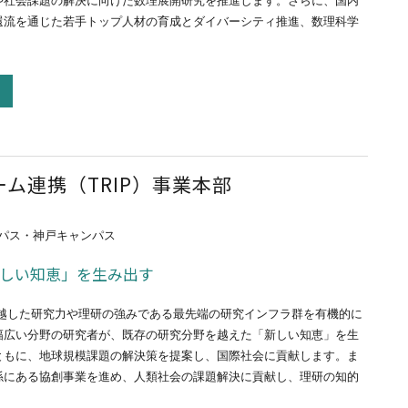
や社会課題の解決に向けた数理展開研究を推進します。さらに、国内
還流を通じた若手トップ人材の育成とダイバーシティ推進、数理科学
ム連携（TRIP）事業本部
パス・神戸キャンパス
しい知恵」を生み出す
卓越した研究力や理研の強みである最先端の研究インフラ群を有機的に
幅広い分野の研究者が、既存の研究分野を越えた「新しい知恵」を生
ともに、地球規模課題の解決策を提案し、国際社会に貢献します。ま
係にある協創事業を進め、人類社会の課題解決に貢献し、理研の知的